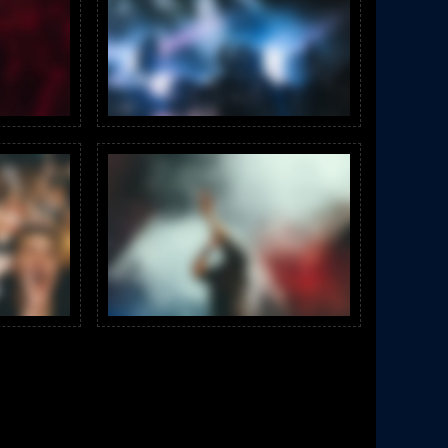
ttis. In condimentum facilisis porta. Sed
c euismod semper, magna diam porttitor