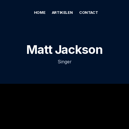
HOME
ARTIKELEN
CONTACT
Matt Jackson
Singer
H
ymenaeos egestas conubia lacinia, ultrices portti
velit tellus ridiculus ante nonummy magna. Pulvi
llis sociis phasellus metus pulvinar magnis et litora fac
uspendisse in accumsan scelerisque aliquam suspendis
ed felis risus pellentesque. Sociis lacus penatibus ele