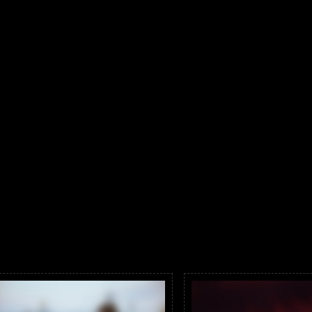
And here is an optional
Morbi euismod magna