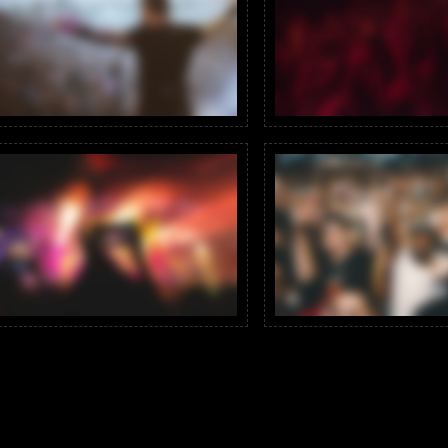
ivamus luctus urna sed urna ultricies ac tempor dui sagi
ec diam eu diam mattis viverra. Nulla fringilla, orci a