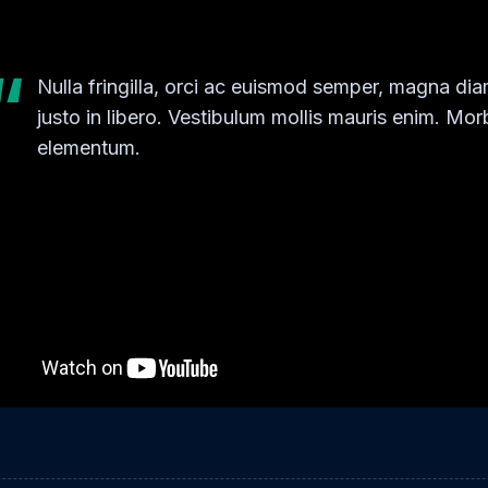
uris, quis sollicitudin sapien justo in libero.
Nulla fringilla, orci ac euismod semper, magna diam
justo in libero. Vestibulum mollis mauris enim. M
elementum.
lla fringilla, orci ac euismod semper, magna diam portti
ibero. Vestibulum mollis mauris enim. Morbi euismod 
iverra auctor lobortis. Pellentesque eu est a nulla plac
emper bibendum. Etiam scelerisque, nunc ac egestas c
uctor orci nibh vel nisi. Aliquam erat volutpat. Mauris
it amet purus.