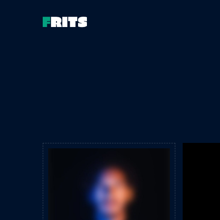
mo
s
s