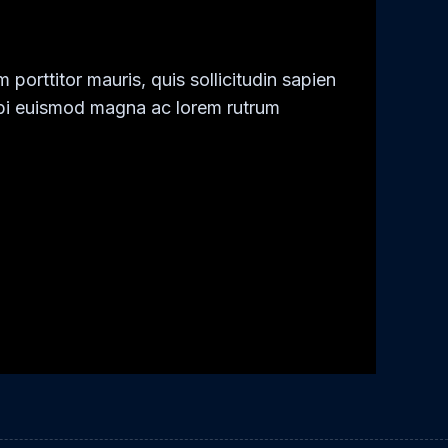
 porttitor mauris, quis sollicitudin sapien
orbi euismod magna ac lorem rutrum
tor mauris, quis sollicitudin sapien justo in
magna ac lorem rutrum elementum. Donec
erat dignissim. Morbi a enim in magna
onsequat, odio nibh euismod nulla, eget
 vel neque sit amet nunc gravida congue sed